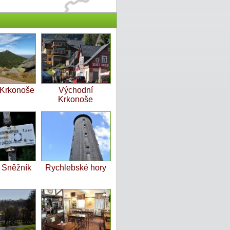
 Krkonoše
Východní
Krkonoše
ý Sněžník
Rychlebské hory