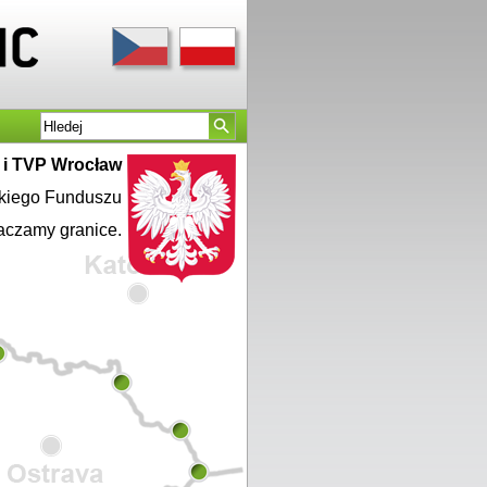
a i TVP Wrocław
skiego Funduszu
aczamy granice.