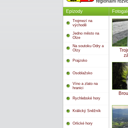
regionální rozv
Epizody
Fotogal
Trojmezí na
východě
Jedno město na
Olze
Na soutoku Odry a
Troj
Olzy
z
Prajzsko
Osoblažsko
Víno a zlato na
hranici
Bro
Rychlebské hory
Králický Sněžník
Orlické hory