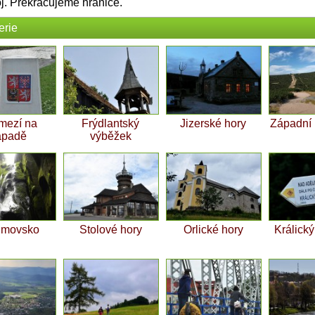
oj. Překračujeme hranice.
erie
mezí na
Frýdlantský
Jizerské hory
Západní
ápadě
výběžek
umovsko
Stolové hory
Orlické hory
Králick