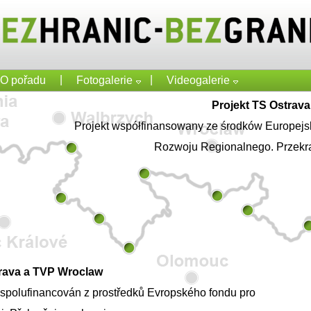
|
|
O pořadu
Fotogalerie
Videogalerie
Projekt TS Ostrav
Projekt współfinansowany ze środków Europej
Rozwoju Regionalnego. Przekr
trava a TVP Wroclaw
e spolufinancován z prostředků Evropského fondu pro