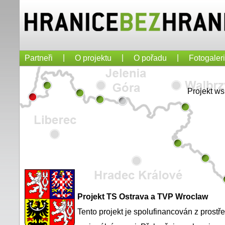
|
|
|
Partneři
O projektu
O pořadu
Fotogaler
Projekt w
Projekt TS Ostrava a TVP Wroclaw
Tento projekt je spolufinancován z prost