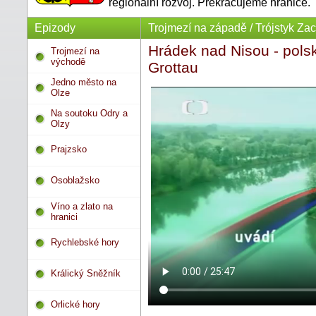
regionální rozvoj. Překračujeme hranice.
Epizody
Trojmezí na západě / Trójstyk Za
Hrádek nad Nisou - pol
Trojmezí na
východě
Grottau
Jedno město na
Olze
Na soutoku Odry a
Olzy
Prajzsko
Osoblažsko
Víno a zlato na
hranici
Rychlebské hory
Králický Sněžník
Orlické hory