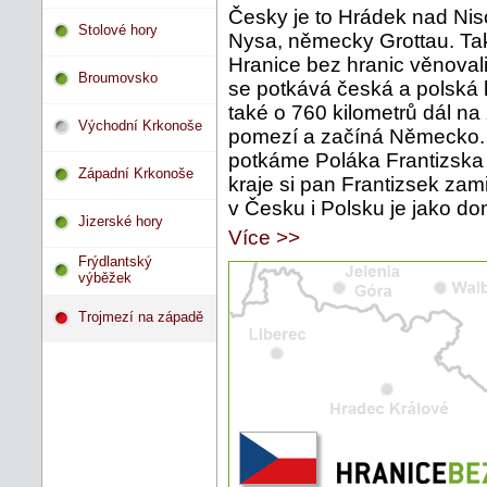
Česky je to Hrádek nad Nis
Stolové hory
Nysa, německy Grottau. Ta
Hranice bez hranic věnovali
Broumovsko
se potkává česká a polská 
také o 760 kilometrů dál n
Východní Krkonoše
pomezí a začíná Německo.
potkáme Poláka Frantizska 
Západní Krkonoše
kraje si pan Frantizsek zami
v Česku i Polsku je jako do
Jizerské hory
Více >>
Frýdlantský
výběžek
Trojmezí na západě