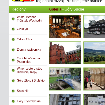
regionální rozvoj. Překračujeme hranice.
Regiony
Galeria
- Góry Suche
Wisła, Istebna -
Trójstyk Wschodni
Cieszyn
Odra i Olza
Ziemia raciborska
Osoblaha/Ziemia
Prudnicka
Wino i złoto u stóp
Biskupiej Kopy
Góry Złote i Bialskie
Śnieżnik
Góry Bystrzyckie