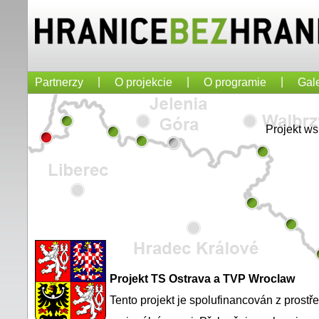
|
|
|
Partnerzy
O projekcie
O programie
Gale
Projekt w
Projekt TS Ostrava a TVP Wroclaw
Tento projekt je spolufinancován z prost