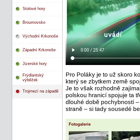
Stolové hory
Broumovsko
Východní Krkonoše
Západní Krkonoše
Jizerské hory
Pro Poláky je to už skoro 
Frýdlantský
výběžek
který se zbytkem země spoju
Je to však rozhodně zajímav
Trojmezí na západě
polskou hranicí spojuje ta tř
dlouhé době pochybností – 
straně – si tady sousedé b
Fotogalerie