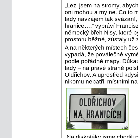
„Lezl jsem na stromy, abych
oni mohou a my ne. Co to 
tady navzájem tak svázaní, 
hranice…,“ vypráví Francis
německý břeh Nisy, které 
prostoru běžné, zůstaly už 
A na některých místech čes
vypadá, že poválečné vyměř
podle pořádné mapy. Důkaz
tady – na pravé straně pol
Oldřichov. A uprostřed kdys
nikomu nepatří, místními na
„Na diskotéky jsme chodili 