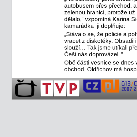
autobusem přes přechod, al
zelenou hranici, protože už 
dělalo,“ vzpomíná Karina S
kamarádka ji doplňuje:
„Stávalo se, že policie a po
vracet z diskotéky. Obsadili
slouží… Tak jsme utíkali pře
Češi nás doprovázeli.“
Obě části vesnice se dnes 
obchod, Oldřichov má hosp