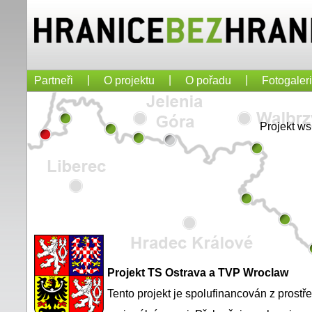
|
|
|
Partneři
O projektu
O pořadu
Fotogaler
Projekt w
Projekt TS Ostrava a TVP Wroclaw
Tento projekt je spolufinancován z prost