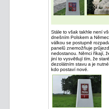
Stále to však takhle není v
dnešním Polskem a Německ
válkou se postupně rozpadá
panelů znemožňuje průjezd 
nedostanou. Němci říkají, ž
jiní to vysvětlují tím, že st
dezolátním stavu a je nutné
kdo postaví nové.