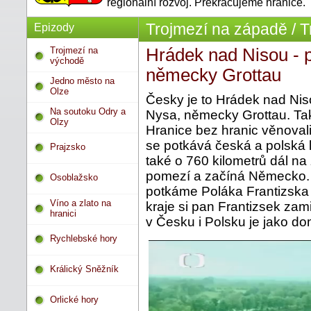
regionální rozvoj. Překračujeme hranice.
Trojmezí na západě / T
Epizody
Trojmezí na
Hrádek nad Nisou - 
východě
německy Grottau
Jedno město na
Olze
Česky je to Hrádek nad Nis
Na soutoku Odry a
Nysa, německy Grottau. Ta
Olzy
Hranice bez hranic věnovali
se potkává česká a polská 
Prajzsko
také o 760 kilometrů dál n
pomezí a začíná Německo.
Osoblažsko
potkáme Poláka Frantizska 
Víno a zlato na
kraje si pan Frantizsek zami
hranici
v Česku i Polsku je jako do
Rychlebské hory
Králický Sněžník
Orlické hory