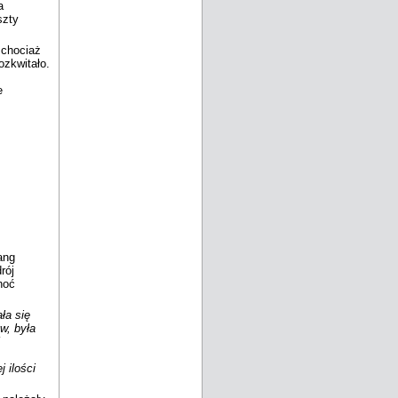
a
szty
 chociaż
ozkwitało.
e
ang
rój
hoć
ła się
w, była
 ilości