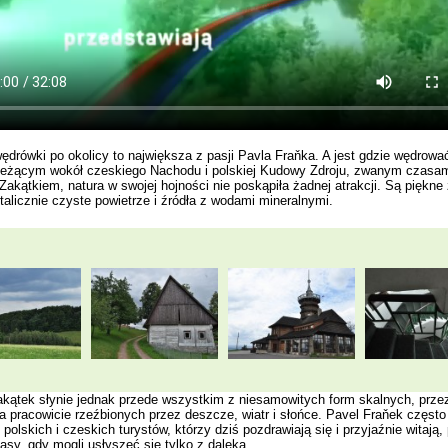
ędrówki po okolicy to największa z pasji Pavla Fraňka. A jest gdzie wędrowa
leżącym wokół czeskiego Nachodu i polskiej Kudowy Zdroju, zwanym czasa
akątkiem, natura w swojej hojności nie poskąpiła żadnej atrakcji. Są piękne 
stalicznie czyste powietrze i źródła z wodami mineralnymi.
kątek słynie jednak przede wszystkim z niesamowitych form skalnych, prze
ia pracowicie rzeźbionych przez deszcze, wiatr i słońce. Pavel Fraňek częst
 polskich i czeskich turystów, którzy dziś pozdrawiają się i przyjaźnie witają,
asy, gdy mogli usłyszeć się tylko z daleka.