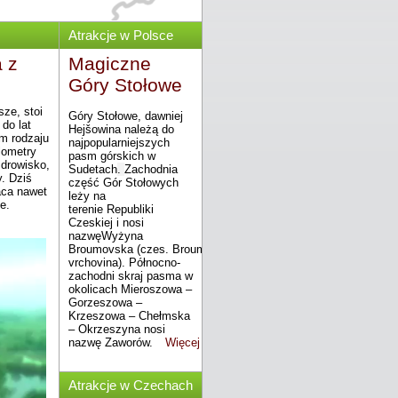
Atrakcje w Polsce
a z
Magiczne
Góry Stołowe
ze, stoi
Góry Stołowe, dawniej
 do lat
Hejšowina
należą do
im rodzaju
najpopularniejszych
lometry
pasm górskich w
zdrowisko,
Sudetach
.
Zachodnia
. Dziś
część Gór Stołowych
aca nawet
leży na
e.
terenie
Republiki
Czeskiej
i nosi
nazwę
Wyżyna
Broumovska
(czes.
Broumovská
vrchovina). Północno-
zachodni skraj pasma w
okolicach Mieroszowa –
Gorzeszowa –
Krzeszowa – Chełmska
– Okrzeszyna nosi
nazwę
Zaworów
.
Więcej
Atrakcje w Czechach