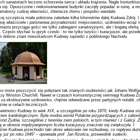
ch sanatoriach leczono schorzenia serca i układu krążenia. Nagle koniunktur
 się. Opuszczone i niekonserwowane budynki zaczęły popadać w ruinę, a re
amatorzy cudzej własności, zbieracze złomu i pospolici wandale.
ej szczęścia miała położona zaledwie kilka kilometrów dalej Kudowa Zdrój. I
 się właściciele i państwowa przynależność miejscowości, uzdrowisko wciąż r
iasto przyciąga gości nie tylko zabiegami sanatoryjnymi, ale i bogatą ofertą
ą. Często słychać tu język czeski - to nie tylko turyści i kuracjusze, ale przed
m dobrze znani mieszkańcom Kudowy sąsiedzi z pobliskiego Nachodu.
ko może poszczycić się pobytami tak znanych osobistości jak Johann Wolfg
zy Winston Churchill. Nawet w czasach komunistycznej siermięgi Kudowa Zd
 za ekskluzywne uzdrowisko, chętnie odwiedzane przez partyjnych notabli, c
znie w celach leczniczych.
ietności Kudowy to wiek XIX, a szczególnie po roku 1870, kiedy Kudowa sta
kiem kardiologicznym. Była modna wśród Polaków przyjeżdżających z zaboró
ód Żydów, szczególnie z terenów ziem polskich, w tym również i z Galicji. Z
 w okresie międzywojennym liczba kuracjuszy znacznie się zwiększyła.
I
nie Kudowa przechodzi taki okres właściwie nie rozbudowy, co napływu dużej
y już po roku 1945“ – opowiada prof. Jan Rzońca, przewodnik sudecki.