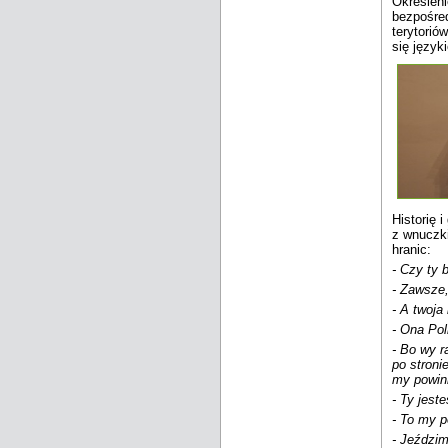
Określeni
bezpośred
terytorió
się język
Historię 
z wnuczki
hranic:
- Czy ty 
- Zawsze
- A twoja
- Ona Pol
- Bo wy r
po stroni
my powin
- Ty jest
- To my 
- Jeździm