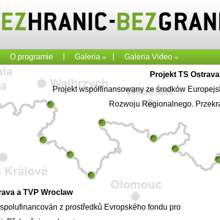
|
|
O programie
Galeria
Galeria Video
Projekt TS Ostrav
Projekt współfinansowany ze środków Europej
Rozwoju Regionalnego. Przekr
trava a TVP Wroclaw
e spolufinancován z prostředků Evropského fondu pro