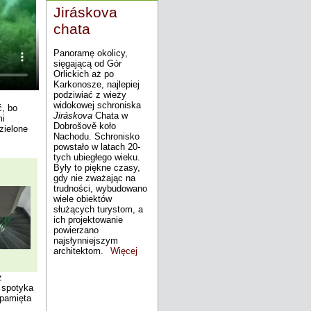
Jiráskova
chata
Panoramę okolicy,
sięgającą od Gór
Orlickich aż po
Karkonosze, najlepiej
podziwiać z wieży
widokowej schroniska
ć, bo
Jiráskova
Chata w
mi
Dobrošově koło
zielone
Nachodu. Schronisko
powstało w latach 20-
tych ubiegłego wieku.
Były to piękne czasy,
gdy nie zważając na
trudności, wybudowano
wiele obiektów
służących turystom, a
ich projektowanie
powierzano
najsłynniejszym
architektom.
Więcej
z
o spotyka
 pamięta