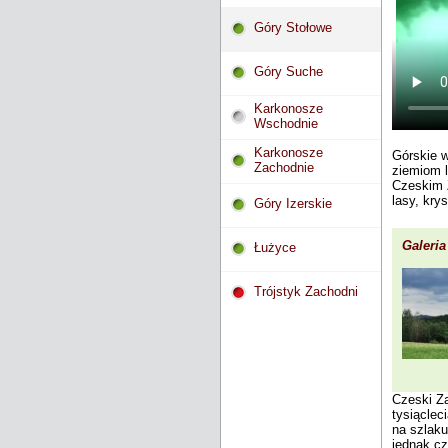
Góry Stołowe
Góry Suche
Karkonosze
Wschodnie
Karkonosze
Górskie w
Zachodnie
ziemiom 
Czeskim Z
lasy, kry
Góry Izerskie
Galeria
Łużyce
Trójstyk Zachodni
Czeski Za
tysiąclec
na szlaku
jednak cz