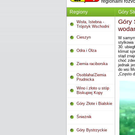
regionální rozv
Regiony
Góry St
Góry 
Wisła, Istebna -
Trójstyk Wschodni
wodam
Cieszyn
W samym c
stylkowa 
30. ubieg
Odra i Olza
klimat sp
stąd znaj
choć zdec
Ziemia raciborska
jednak je
do wsi Mo
„Często 
Osoblaha/Ziemia
Prudnicka
Wino i złoto u stóp
Biskupiej Kopy
Góry Złote i Bialskie
Śnieżnik
Góry Bystrzyckie