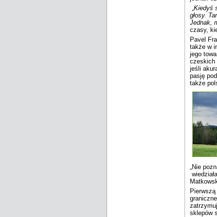
„
Kiedyś 
głosy. Ta
Jednak, m
czasy, ki
Pavel Fra
także w i
jego towa
czeskich 
jeśli aku
pasję pod
także pol
„Nie pozn
wiedziała
Matkowsk
Pierwszą 
graniczne
zatrzymuj
sklepów s