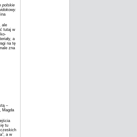
 polskie
widokowy.
ina
 ale
 tutaj w
sko-
riały, a
agi na tę
onale zna
stą –
a, Magda
ejścia
ię tu
 czeskich
a”, a w