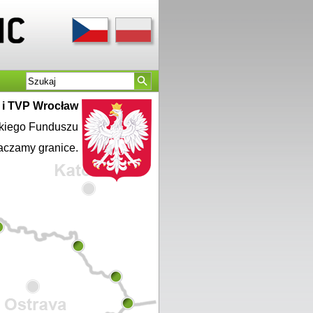
a i TVP Wrocław
skiego Funduszu
aczamy granice.