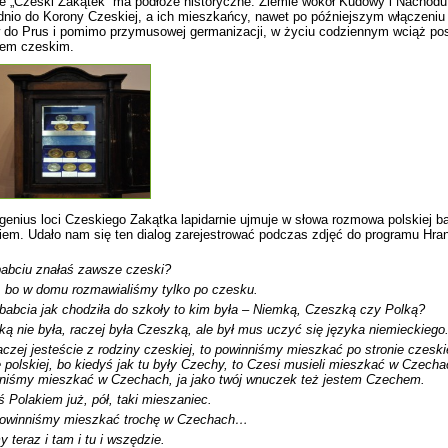
e „Czeski Zakątek” ma podłoże historyczne. Ziemie wokół Kudowy i Nachodu
nio do Korony Czeskiej, a ich mieszkańcy, nawet po późniejszym włączeniu
w do Prus i pomimo przymusowej germanizacji, w życiu codziennym wciąż pos
iem czeskim.
i genius loci Czeskiego Zakątka lapidarnie ujmuje w słowa rozmowa polskiej b
em. Udało nam się ten dialog zarejestrować podczas zdjęć do programu Hra
babciu znałaś zawsze czeski?
, bo w domu rozmawialiśmy tylko po czesku.
 babcia jak chodziła do szkoły to kim była – Niemką, Czeszką czy Polką?
ką nie była, raczej była Czeszką, ale był mus uczyć się języka niemieckiego
aczej jesteście z rodziny czeskiej, to powinniśmy mieszkać po stronie czeskie
e polskiej, bo kiedyś jak tu były Czechy, to Czesi musieli mieszkać w Czech
niśmy mieszkać w Czechach, ja jako twój wnuczek też jestem Czechem.
eś Polakiem już, pół, taki mieszaniec.
powinniśmy mieszkać trochę w Czechach…
y teraz i tam i tu i wszędzie.