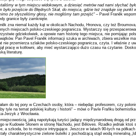
staliśmy w tym miejscu widokowym, a dziesięć metrów nad nami słychać było
m było przejście do Błędnych Skał, do miejsca, gdzie też znajduje się punkt 
imo że słyszeliśmy głosy, nie mogliśmy tam przejść“ –
Pavel Franěk wspom
edy granice były zamknięte.
něk zna niemal każdy kąt w okolicach Nachodu, Hronova, czy też Broumova,
nnych miejscach polsko-czeskiego pogranicza. Wystarczy się przespacerować
rzystwie gdziekolwiek, a opowie nam historię tego miejsca, nie pomijając pol
wątków. Pan Pavel Franěk informacji szuka w archiwach, zbiera wszelkie mate
rat nie przemierza szlaków polsko-czeskiego pogranicza, czyta. I właśnie z uw
jął pracę w kotłowni, aby mieć wystarczająco dużo czasu na czytanie. Dosk
ską literaturę.
ałam do tej pory w Czechach osoby, która – niebędąc profesorem, czy poloni
by tyle na temat polskiej kultury i historii“ – mówi o Pavle Fraňku bohemistk
a-Jerzyk z Wrocławia.
miejscowością, jaką napotykają turyści jadący międzynarodową drogą od prz
go w Kudowie Słonem w stronę Nachodu, jest Běloves. Rzadko jednak ktoś s
e, a szkoda, bo to miejsce intrygujące. Jeszcze w latach 90-tych na półkach
tały charakterystyczne zielone butelki z pochodzącą stąd wodą mineralną „Id