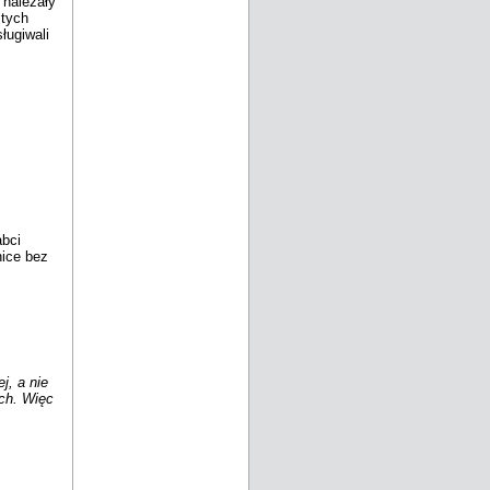
 należały
 tych
ługiwali
abci
nice bez
.
j, a nie
ach. Więc