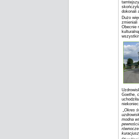
tamtejszy
skończyła
dokonali 
Dużo więc
zmieniali
Obecnie m
kulturaln
wszystki
Uzdrowis
Goethe, c
uchodziła
niekoniec
„Okres św
uzdrowis
modna wśr
pewnością
równocześ
kuracjusz