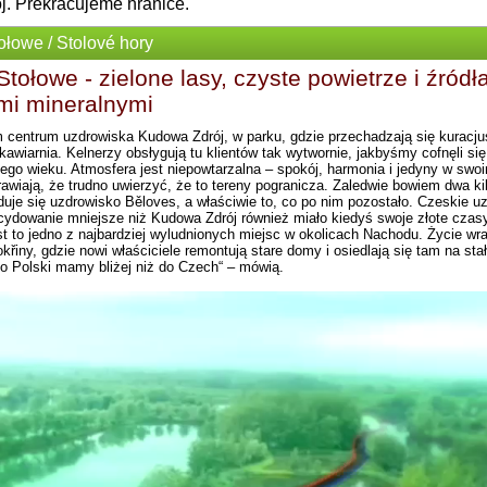
oj. Překračujeme hranice.
ołowe / Stolové hory
Stołowe - zielone lasy, czyste powietrze i źródł
i mineralnymi
entrum uzdrowiska Kudowa Zdrój, w parku, gdzie przechadzają się kuracjus
kawiarnia. Kelnerzy obsłygują tu klientów tak wytwornie, jakbyśmy cofnęli się
łego wieku. Atmosfera jest niepowtarzalna – spokój, harmonia i jedyny w swo
rawiają, że trudno uwierzyć, że to tereny pogranicza. Zaledwie bowiem dwa ki
duje się uzdrowisko Běloves, a właściwie to, co po nim pozostało. Czeskie u
ydowanie mniejsze niż Kudowa Zdrój również miało kiedyś swoje złote czasy
st to jedno z najbardziej wyludnionych miejsc w okolicach Nachodu. Życie wr
křiny, gdzie nowi właściciele remontują stare domy i osiedlają się tam na stał
do Polski mamy bliżej niż do Czech“ – mówią.