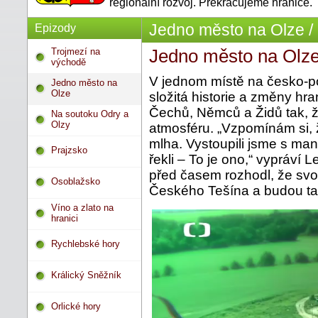
regionální rozvoj. Překračujeme hranice.
Jedno město na Olze /
Epizody
Trojmezí na
Jedno město na Olz
východě
V jednom místě na česko-p
Jedno město na
Olze
složitá historie a změny hr
Čechů, Němců a Židů tak, ž
Na soutoku Odry a
Olzy
atmosféru. „Vzpomínám si, ž
mlha. Vystoupili jsme s ma
Prajzsko
řekli – To je ono,“ vypráví
před časem rozhodl, že svo
Osoblažsko
Českého Tešína a budou tad
Víno a zlato na
hranici
Rychlebské hory
Králický Sněžník
Orlické hory