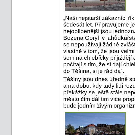
„Naši nejstarší zákazníci řík
šedesát let. Připravujeme je
nejoblíbenější jsou jednozn
Bożena Goryl v lahůdkářstv
se nepoužívají žádné zvlášt
vlastně v tom, že jsou velm
sem na chlebíčky přijíždějí a
počítají s tím, že si dají c
do Těšína, si je rád dá“.
Těšíny jsou dnes úředně st
a na dobu, kdy tady lidi ro
překážky se ještě stále ne
město čím dál tím více prop
bude jedním živým organi