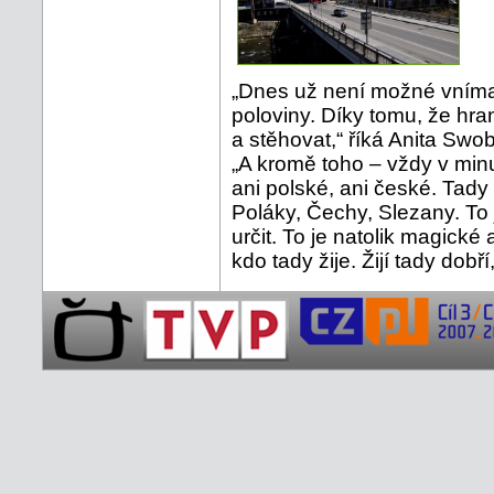
„Dnes už není možné vníma
poloviny. Díky tomu, že hra
a stěhovat,“ říká Anita S
„A kromě toho – vždy v minu
ani polské, ani české. Tady 
Poláky, Čechy, Slezany. To 
určit. To je natolik magické 
kdo tady žije. Žijí tady dobří