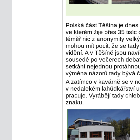
Polská část Těšína je dne
ve kterém žije přes 35 tisí
téměř nic z anonymity velký
mohou mít pocit, že se tady
vidění. A v Těšíně jsou nav
sousedé po večerech debat
setkání nejednou protáhno
výměna názorů tady bývá ča
A zatímco v kavárně se v no
v nedalekém lahůdkářství u
pracuje. Vyrábějí tady chle
znaku.