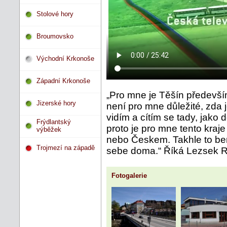
Stolové hory
Broumovsko
Východní Krkonoše
Západní Krkonoše
„Pro mne je Těšín předevší
Jizerské hory
není pro mne důležité, zda 
vidím a cítím se tady, jak
Frýdlantský
proto je pro mne tento kra
výběžek
nebo Českem. Takhle to ber
Trojmezí na západě
sebe doma.“ Říká Lezsek 
Fotogalerie