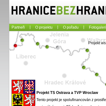
|
|
|
Partneři
O projektu
O pořadu
Fotogaler
Projekt w
Projekt TS Ostrava a TVP Wroclaw
Tento projekt je spolufinancován z prost